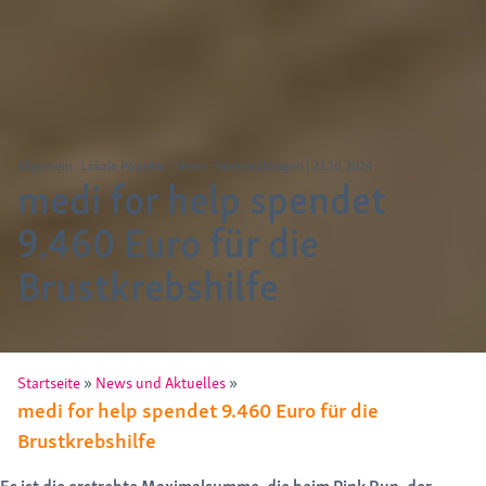
Allgemein
Lokale Projekte
News
Veranstaltungen
|
23.10.2024
medi for help spendet
9.460 Euro für die
Brustkrebshilfe
»
»
Startseite
News und Aktuelles
medi for help spendet 9.460 Euro für die
Brustkrebshilfe