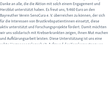
Danke an alle, die die Aktion mit solch einem Engagement und
Herzblut unterstützt haben. Es freut uns, 9.460 Euro an den
Bayreuther Verein SenoCura e. V. überreichen zu können, der sich
für die Interessen von Brustkrebspatientinnen einsetzt, diese
aktiv unterstützt und Forschungsprojekte fördert. Damit möchten
wir uns solidarisch mit Krebserkrankten zeigen, ihnen Mut machen
und Aufklärungsarbeit leisten. Diese Unterstützung ist uns eine
echte Herzensangelegenheit. Aufgrund der Kernkompetenz von
medi im Bereich Kompression versorgen wir auch Patientinnen mit
brustkrebsassoziierten Lymphödemen – und erhalten regelmäßig
bewegende Einblicke in ihre Geschichten und welche Stärke es von
Betroffenen und ihrem Umfeld erfordert, der Erkrankung
entgegenzutreten.“