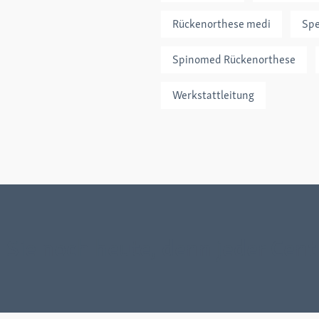
Rückenorthese medi
Sp
Spinomed Rückenorthese
Werkstattleitung
Sie noch heute, denn jeder Cent h