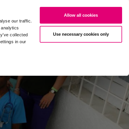
les
Über uns
Projekte
Jetzt spenden
EN
SUCHE
Allow all cookies
yse our traffic.
 analytics
Use necessary cookies only
y’ve collected
ttings in our