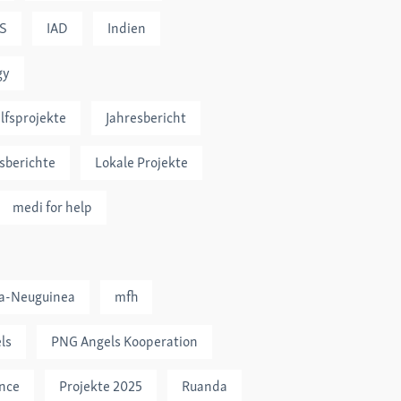
S
IAD
Indien
gy
lfsprojekte
Jahresbericht
sberichte
Lokale Projekte
medi for help
ua‑Neuguinea
mfh
ls
PNG Angels Kooperation
ince
Projekte 2025
Ruanda