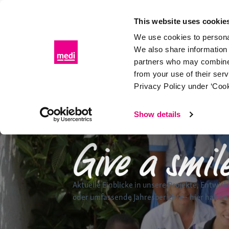
Skip
to
This website uses cookie
content
We use cookies to personal
We also share information 
partners who may combine i
from your use of their ser
Privacy Policy under ‘Cook
Show details
Aktuelle Einblicke in unsere Projekte, Entwick
oder umfassende Jahresberichte - hier halten