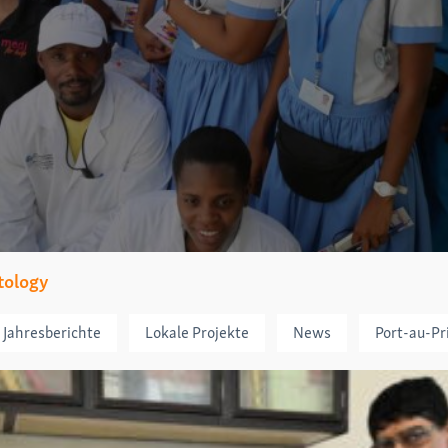
tology
Jahresberichte
Lokale Projekte
News
Port-au-Pr