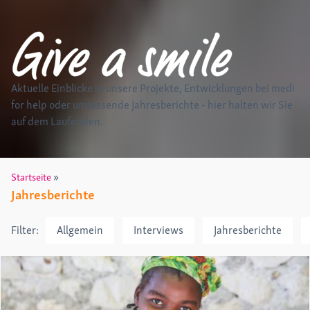
Aktuelle Einblicke in unsere Projekte, Entwicklungen bei medi
for help
oder umfassende Jahresberichte - hier halten wir Sie
auf dem Laufenden.
»
Startseite
Jahresberichte
Filter:
Allgemein
Interviews
Jahresberichte