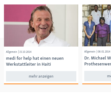
Allgemein
|
08.01.2014
Allgemein
|
15.10.2014
Dr. Michael W
medi for help hat einen neuen
Prothesenwerk
Werkstattleiter in Haiti
me
mehr anzeigen
Kategorien