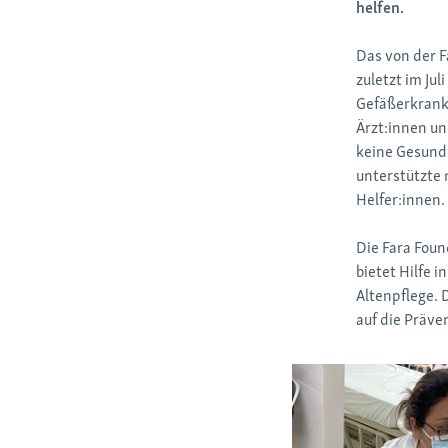
helfen.
Das von der F
zuletzt im Ju
Gefäßerkrank
Ärzt:innen u
keine Gesundh
unterstützte 
Helfer:innen.
Die Fara Foun
bietet Hilfe 
Altenpflege. 
auf die Präv