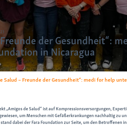
023
Freunde der Gesundheit“: me
undation in Nicaragua
e Salud – Freunde der Gesundheit“: medi for help unter
jekt „Amigos de Salud“ ist auf Kompressionsversorgungen, Expert
angewiesen, um Menschen mit Gefäßerkrankungen nachhaltig zu un
 stand dabei der Fara Foundation zur Seite, um den Betroffenen i