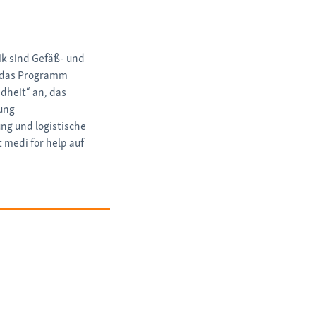
k sind Gefäß- und
 das Programm
dheit“ an, das
ung
ng und logistische
tt medi for help auf