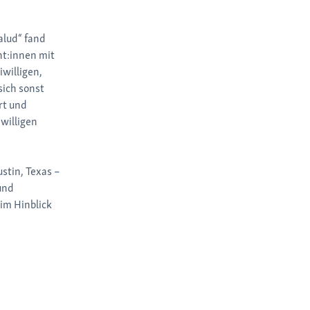
alud“ fand
nt:innen mit
willigen,
sich sonst
rt und
willigen
stin, Texas –
und
 im Hinblick