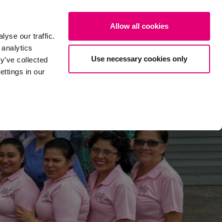
les
Über uns
Projekte
Jetzt spenden
EN
SUCHE
Allow all cookies
yse our traffic.
 analytics
Use necessary cookies only
y’ve collected
ttings in our