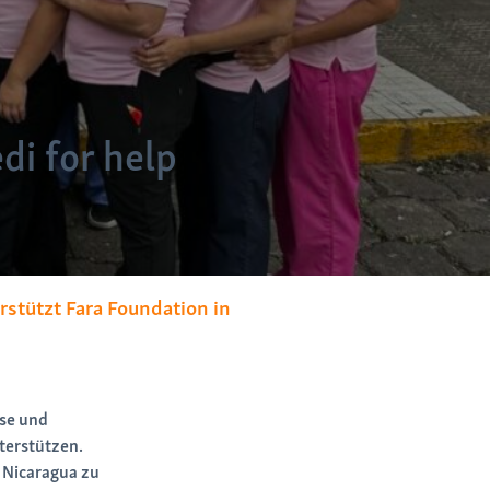
di for help
stützt Fara Foundation in
ise und
terstützen.
n Nicaragua zu