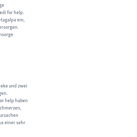
ige
di for help.
tagalpa ein,
ersorgen.
chsorge
heke und zwei
gen.
for help haben
 Schmerzen,
rursachen
us einer sehr