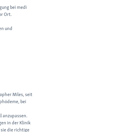
gung bei medi
r Ort.
en und
opher Miles, seit
mphödeme, bei
l anzupassen.
gen in der Klinik
ie die richtige