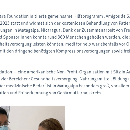
ara Foundation initiierte gemeinsame Hilfsprogramm „Amigos de S
li 2023 statt und widmet sich der kostenlosen Behandlung von Patie
ungen in Matagalpa, Nicaragua. Dank der Zusammenarbeit von Frei
nd Sponsor:innen konnte rund 360 Menschen geholfen werden, die 
eitsversorgung leisten könnten. medi for help war ebenfalls vor O
mit den dringend benötigten Kompressionsversorgungen sowie frei
dation¹ – eine amerikanische Non-Profit-Organisation mit Sitz in Au
in vier Bereichen: Gesundheitsversorgung, Nahrungsmittel, Bildung 
Der medizinische Bedarf ist in Matagalpa besonders groß, vor allem
ention und Früherkennung von Gebärmutterhalskrebs.