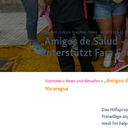
Allgemein
Lokale Projekte
News
Vor Ort
|
14.11.2
„Amigos de Salud – 
unterstützt Fara Fo
„Amigos d
»
»
Startseite
News und Aktuelles
Nicaragua
Das Hilfspro
Freiwillige 
medi for help