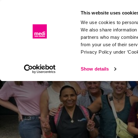
Skip
to
This website uses cookie
content
We use cookies to personal
We also share information 
partners who may combine i
from your use of their ser
Privacy Policy under ‘Cook
Show details