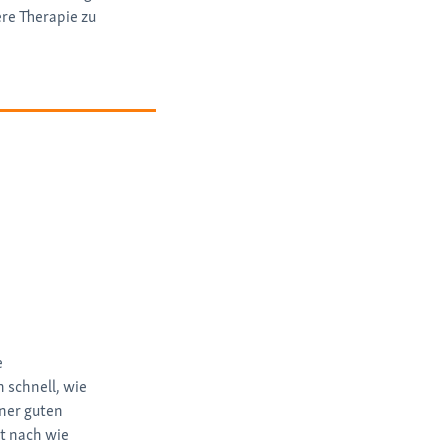
re Therapie zu
e
 schnell, wie
iner guten
st nach wie