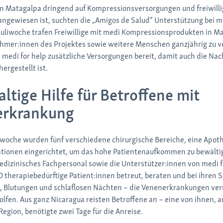
 in Matagalpa dringend auf Kompressionsversorgungen und freiwill
angewiesen ist, suchten die „Amigos de Salud“ Unterstützung bei me
 Juliwoche trafen Freiwillige mit medi Kompressionsprodukten in Ma
ehmer:innen des Projektes sowie weitere Menschen ganzjährig zu v
 medi for help zusätzliche Versorgungen bereit, damit auch die Na
hergestellt ist.
ltige Hilfe für Betroffene mit
erkrankung
twoche wurden fünf verschiedene chirurgische Bereiche, eine Apot
ationen eingerichtet, um das hohe Patientenaufkommen zu bewälti
edizinisches Fachpersonal sowie die Unterstützer:innen von medi 
 therapiebedürftige Patient:innen betreut, beraten und bei ihren
 Blutungen und schlaflosen Nächten – die Venenerkrankungen ve
lfen. Aus ganz Nicaragua reisten Betroffene an – eine von ihnen, a
egion, benötigte zwei Tage für die Anreise.