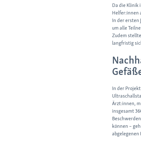
Da die Klinik
Helfer:innen 
In der ersten
um alle Teiln
Zudem stellte
langfristig sic
Nachha
Gefäß
In der Projek
Ultraschallst
Ärzt:innen, m
insgesamt 360
Beschwerden,
können – geho
abgelegenen R