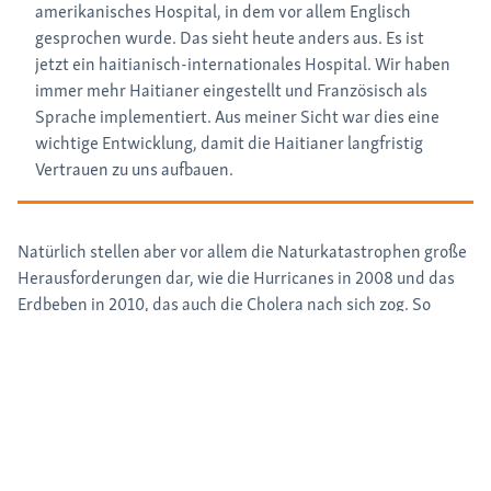
amerikanisches Hospital, in dem vor allem Englisch
gesprochen wurde. Das sieht heute anders aus. Es ist
jetzt ein haitianisch-internationales Hospital. Wir haben
immer mehr Haitianer eingestellt und Französisch als
Sprache implementiert. Aus meiner Sicht war dies eine
wichtige Entwicklung, damit die Haitianer langfristig
Vertrauen zu uns aufbauen.
Natürlich stellen aber vor allem die Naturkatastrophen große
Herausforderungen dar, wie die Hurricanes in 2008 und das
Erdbeben in 2010, das auch die Cholera nach sich zog. So
haben wir seitdem über 7.100 Cholera-Kranke hospitalisiert.
Das ist eine hohe Anzahl, sodass wir stets genügend
Infusionen bereitstellen mussten. Die hygienischen
Bedingungen sind in einem solchen Fall herausfordernd. Wir
haben damals die Betroffenen sofort isoliert und außerhalb
des Spitals in einem separaten Cholera-Zentrum behandelt.
Wir statteten dieses Gebäude mit sanitären Anlagen aus und