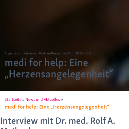
Allgemein
Interviews
Port-au-Prince
Vor Ort
|
28.04.2017
medi for help: Eine
„Herzensangelegenheit“
»
»
Startseite
News und Aktuelles
medi for help: Eine „Herzensangelegenheit“
Interview mit Dr. med. Rolf A.