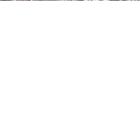
Allgemein
|
13.09.2016
Equitherapie mit Kindern der St. Vincent
Schule
medi for help Werkstattleiter Ralf Jungblut erzählt von einer
zufälligen Begegnung aus der eine tolle Aktion entstand:
Während des Samstagseinkaufs […]
mehr anzeigen